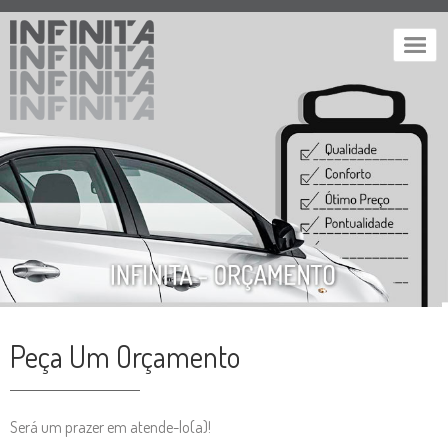
Peça Um Orçamento
Será um prazer em atende-lo(a)!