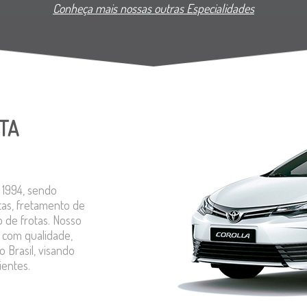
Conheça mais nossas outras Especialidades
ITA
1994, sendo
stas, fretamento de
o de frotas. Nosso
s com qualidade,
 Brasil, visando
ientes.