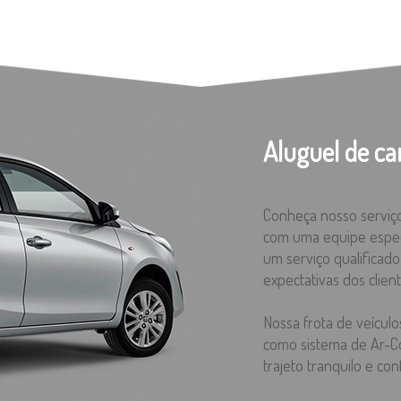
Aluguel de ca
Conheça nosso serviço
com uma equipe especi
um serviço qualificad
expectativas dos client
Nossa frota de veícul
como sistema de Ar-Co
trajeto tranquilo e con